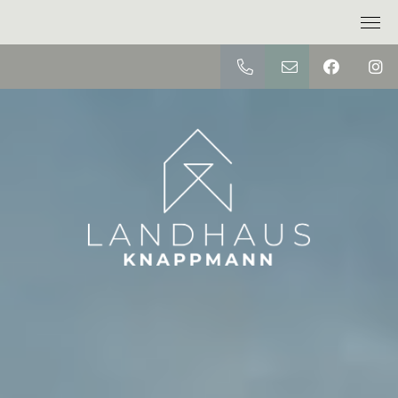
02054 / 78 09
RESERVIERU
Home
Hotel
Zimmer
Gastronomie
Umgebung
Anfahrt
Karriere
Zimmer buchen
Tischanfrage