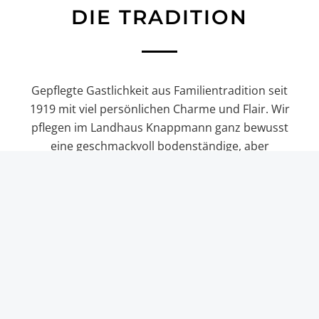
DIE TRADITION
Gepflegte Gastlichkeit aus Familientradition seit
1919 mit viel persönlichen Charme und Flair. Wir
pflegen im Landhaus Knappmann ganz bewusst
eine geschmackvoll bodenständige, aber
keinesfalls verstaubte Gasthof-Tradition. Das
Gute bewahren, dem Neuen gegenüber
aufgeschlossen, Tradition verbunden mit
modernem Komfort, dafür steht unser Landhaus.
Besonders wichtig ist für uns der persönliche
Kontakt zu unseren Gästen. Denn zufriedene
Gäste sind unser größter Gewinn.